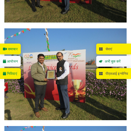
समाचार
सेवाएं
आयोजन
अभी बुक करें
निविदाएं
पीएलआई इन्सेनिव