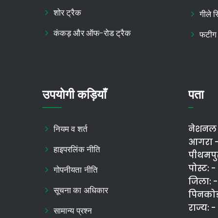
शोर ट्रैक
गीले स
कंकड़ और ऑफ-रोड ट्रैक
फटीग 
उपयोगी कड़ियाँ
पता
नियम व शर्त
नेशनल ऑ
आगरा - 
हाइपरलिंक नीति
पीथमपुर
पोस्ट: 
गोपनीयता नीति
जिला: -
सूचना का अधिकार
पिनकोड
राज्य: -
सामान्य प्रश्न