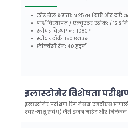
लोड सेल क्षमता: N 25kN (बाएँ और दाएँ 
पार्श्व विस्थापन / एक्चुएटर स्ट्रोक: / 125 म
स्टीयर विस्थापन:। 1080 °
स्टीयर टॉर्क: 150 एनएम
फ्रीक्वेंसी रेंज: 40 हर्ट्ज।
इलास्टोमेर विशेषता परीक्ष
इलास्टोमेर परीक्षण रिग मेसर्स एमटीएस प्रणा
रबर-धातु संबंध) जैसे इंजन माउंट और निलंबन झाड